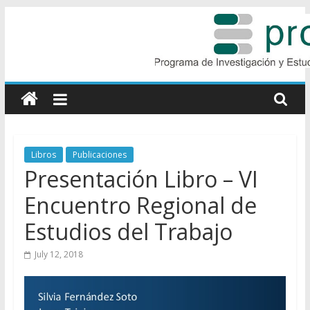
Skip
to
content
Proieps
|
UNICEN
Libros
Publicaciones
Presentación Libro – VI
Encuentro Regional de
Estudios del Trabajo
July 12, 2018